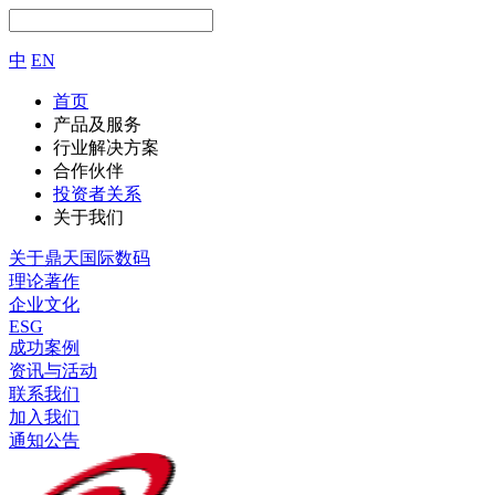
中
EN
首页
产品及服务
行业解决方案
合作伙伴
投资者关系
关于我们
关于鼎天国际数码
理论著作
企业文化
ESG
成功案例
资讯与活动
联系我们
加入我们
通知公告