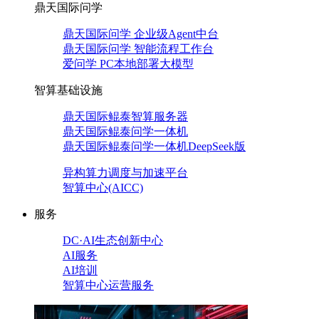
鼎天国际问学
鼎天国际问学 企业级Agent中台
鼎天国际问学 智能流程工作台
爱问学 PC本地部署大模型
智算基础设施
鼎天国际鲲泰智算服务器
鼎天国际鲲泰问学一体机
鼎天国际鲲泰问学一体机DeepSeek版
异构算力调度与加速平台
智算中心(AICC)
服务
DC·AI生态创新中心
AI服务
AI培训
智算中心运营服务