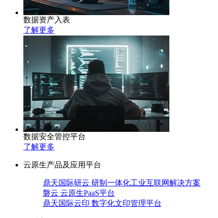
数据资产入表
了解更多
数据安全管控平台
了解更多
云原生产品及应用平台
鼎天国际研云 研制一体化工业互联网解决方案
磐云 云原生PaaS平台
鼎天国际云印 数字化文印管理平台