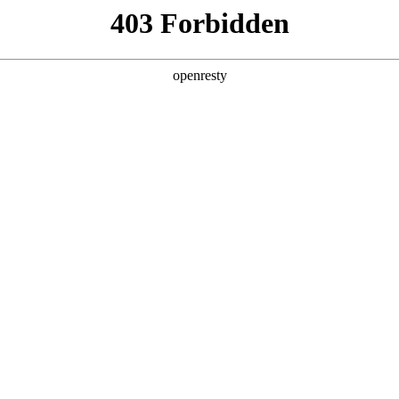
产品及服务
行业解决方案
合作伙伴
投资者关系
DC首份《中国AI Agent应用市场概览》
2025 / 05 / 06
ket Glance：中国AI Agent应用市场概览，1Q25》研究报告
学在AI Agent领域的全栈能力和率先布局实践，被成功录入“消
、客户服务、生产力工具、数据分析、智能运营等七个细分领域露出。